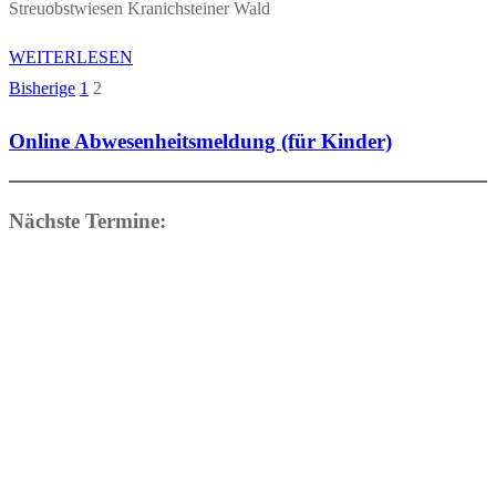
Streuobstwiesen Kranichsteiner Wald
WEITERLESEN
Bisherige
1
2
Seitennummerierung
der
Online Abwesenheitsmeldung (für Kinder)
Beiträge
Nächste Termine: