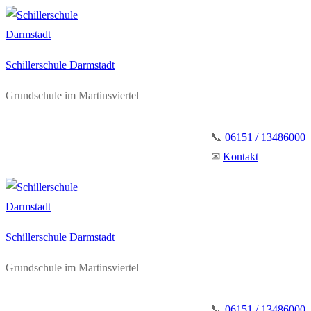
Zum
Menü
Schließen
Inhalt
springen
Schillerschule Darmstadt
Grundschule im Martinsviertel
📞
06151 / 13486000
✉
Kontakt
Schillerschule Darmstadt
Grundschule im Martinsviertel
📞
06151 / 13486000