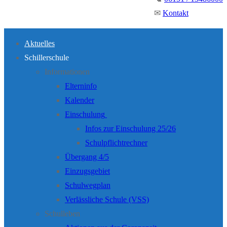
✉
Kontakt
Aktuelles
Schillerschule
Informationen
Elterninfo
Kalender
Einschulung
Infos zur Einschulung 25/26
Schulpflichtrechner
Übergang 4/5
Einzugsgebiet
Schulwegplan
Verlässliche Schule (VSS)
Schulleben