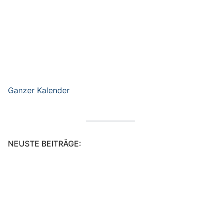
Ganzer Kalender
NEUSTE BEITRÄGE:
Kids machen Museum (Schillerhaus)
5. Mai 2026
Ferienbetreuung Ostern 2026 (Schillerhaus)
12. April 2026