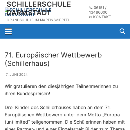
SCHILLERSCHULE
Zum
📞
06151 /
Inhalt
DARMSTADT
13486000
✉
KONTAKT
springen
GRUNDSCHULE IM MARTINSVIERTEL
71. Europäischer Wettbewerb
Suchen na
(Schillerhaus)
7. JUNI 2024
Wir gratulieren den diesjährigen Teilnehmerinnen zu
ihren Bundespreisen!
Drei Kinder des Schillerhauses haben an dem 71.
Europäischen Wettbewerb unter dem Motto „Europa
(un)limited“ teilgenommen. Die Schülerinnen haben mit
einer Partner- und einer Einzelarbeit Bilder zum Thema