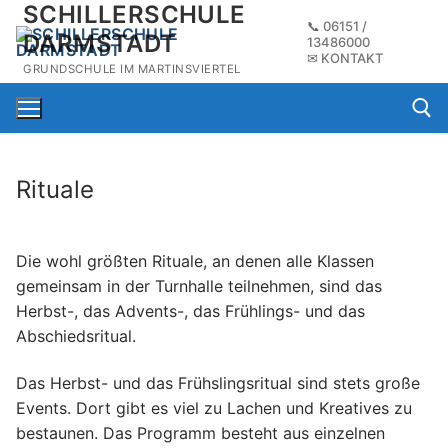
SCHILLERSCHULE
Zum
📞
06151 /
Inhalt
DARMSTADT
13486000
✉
KONTAKT
springen
GRUNDSCHULE IM MARTINSVIERTEL
Rituale
Suchen na
Die wohl größten Rituale, an denen alle Klassen
gemeinsam in der Turnhalle teilnehmen, sind das
Herbst-, das Advents-, das Frühlings- und das
Abschiedsritual.
Das Herbst- und das Frühslingsritual sind stets große
Events. Dort gibt es viel zu Lachen und Kreatives zu
bestaunen. Das Programm besteht aus einzelnen