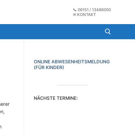
📞
06151 / 13486000
✉
KONTAKT
Suchen nach:
ONLINE ABWESENHEITSMELDUNG
(FÜR KINDER)
NÄCHSTE TERMINE:
serer
n,
n