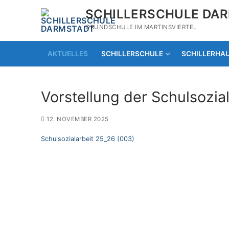
Zum
SCHILLERSCHULE DA
Inhalt
GRUNDSCHULE IM MARTINSVIERTEL
springen
AKTUELLES
SCHILLERSCHULE
SCHILLERHA
Vorstellung der Schulsozia
12. NOVEMBER 2025
Schulsozialarbeit 25_26 (003)